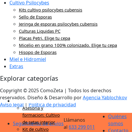
Cultivo Psilocybes
Kits cultivo psilocybes cubensis
Sello de Esporas
Jeringa de esporas psilocybes cubensis
Culturas Liquidas PC
Placas Petri. Elige tu cepa
Micelio en grano 100% colonizado. Elige tu cepa
Hisopo de Esporas
Miel e Hidromiel
Extras
Explorar categorías
Copyright © 2025 ComoZeta | Todos los derechos
reservados. Diseño & Desarrollo por
Agencia Yablochkov
Cultivo de setas
Aviso legal
|
Política de privacidad
Asesoria y
formacion: Cultivo
Quiénes
Llámanos
de setas interior
Seguimiento de envios
somos
al
633 299 011
Kit de cultivo
Contacto