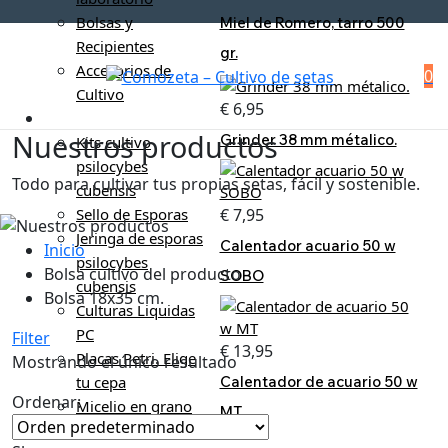
Bolsas y
Miel de Romero, tarro 500
Recipientes
gr.
Accesorios de
0
Cultivo
€
6,95
Cultivo Psilocybes
Nuestros productos
Grinder 38 mm métalico.
Kits cultivo
psilocybes
Todo para cultivar tus propias setas, fácil y sostenible.
cubensis
€
7,95
Sello de Esporas
Jeringa de esporas
Calentador acuario 50 w
Inicio
psilocybes
Bolsa cultivo del producto
SOBO
cubensis
Bolsa 18x35 cm.
Culturas Liquidas
PC
Filter
€
13,95
Placas Petri. Elige
Mostrando el único resultado
Calentador de acuario 50 w
tu cepa
Ordenar:
Micelio en grano
MT
100% colonizado.