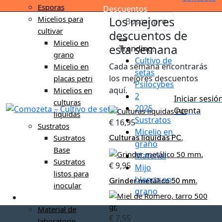
Esporas
Descuentos
Los mejores
Micelios para
cultivar
descuentos de
Micelio en
esta semana
Trending:
grano
Cultivo de
Cada semana encontrarás
Micelio en
setas
los mejores descuentos
placas petri
Psilocybes
aquí.
Micelios en
2
Iniciar sesió
culturas
2025
Cuenta
liquidas
Sustratos
€
16,95
Sustratos
Micelio en
Culturas liquidas PC.
Sustratos
grano
Base
Material
Sustratos
€
9,95
Mijo
listos para
blanco en
Grinder metálico 50 mm.
inocular
grano
Material de cultivo
Material de
€
7,55
laboratorio