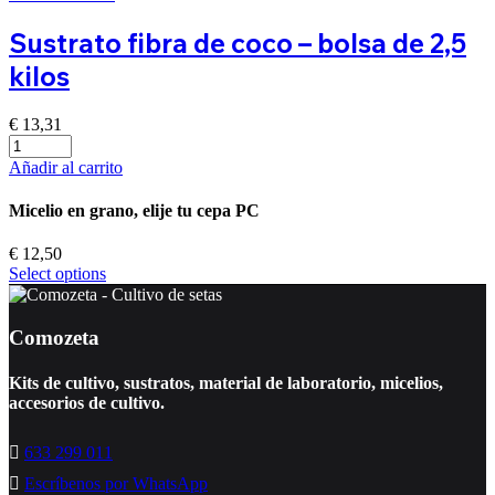
Sustrato fibra de coco – bolsa de 2,5
kilos
€
13,31
Añadir al carrito
Micelio en grano, elije tu cepa PC
€
12,50
Select options
Comozeta
Kits de cultivo, sustratos, material de laboratorio, micelios,
accesorios de cultivo.
633 299 011
Escríbenos por WhatsApp