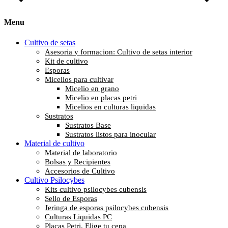
Menu
Cultivo de setas
Asesoria y formacion: Cultivo de setas interior
Kit de cultivo
Esporas
Micelios para cultivar
Micelio en grano
Micelio en placas petri
Micelios en culturas liquidas
Sustratos
Sustratos Base
Sustratos listos para inocular
Material de cultivo
Material de laboratorio
Bolsas y Recipientes
Accesorios de Cultivo
Cultivo Psilocybes
Kits cultivo psilocybes cubensis
Sello de Esporas
Jeringa de esporas psilocybes cubensis
Culturas Liquidas PC
Placas Petri. Elige tu cepa