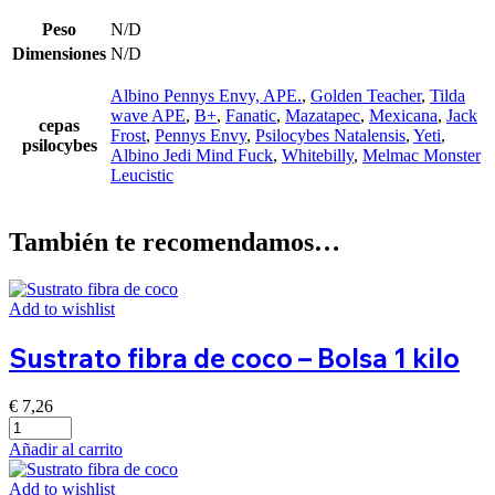
Peso
N/D
Dimensiones
N/D
Albino Pennys Envy, APE.
,
Golden Teacher
,
Tilda
wave APE
,
B+
,
Fanatic
,
Mazatapec
,
Mexicana
,
Jack
cepas
Frost
,
Pennys Envy
,
Psilocybes Natalensis
,
Yeti
,
psilocybes
Albino Jedi Mind Fuck
,
Whitebilly
,
Melmac Monster
Leucistic
También te recomendamos…
Add to wishlist
Sustrato fibra de coco – Bolsa 1 kilo
€
7,26
Añadir al carrito
Add to wishlist