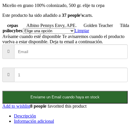
Micelio en grano 100% colonizado, 500 gr. elije tu cepa
Este producto ha sido añadido a
37 people's
carts.
cepas
Albino Pennys Envy, APE.
Golden Teacher
Tild
psilocybes
Limpiar
Avísame cuando esté disponible
Te avisaremos cuando el producto
vuelva a estar disponible. Deja tu email a continuación.
Enviame un Email cuando haya en stock
Add to wishlist
8 people
favorited this product
Descripción
Información adicional