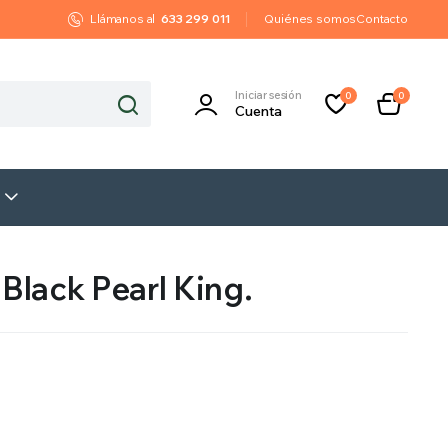
Llámanos al
633 299 011
Quiénes somos
Contacto
Iniciar sesión
0
0
Cuenta
 Black Pearl King.