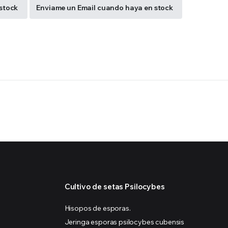
stock
Enviame un Email cuando haya en stock
Cultivo de setas Psilocybes
Hisopos de esporas.
Jeringa esporas psilocybes cubensis