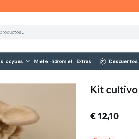
Psilocybes
Miel e Hidromiel
Extras
Descuentos
.
Kit cultivo
€
12,10