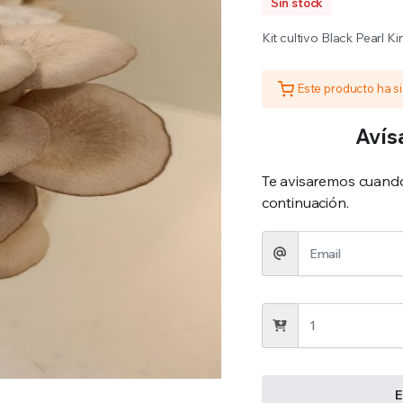
Sin stock
Kit cultivo Black Pearl Ki
Este producto ha s
Avís
Te avisaremos cuando 
continuación.
E