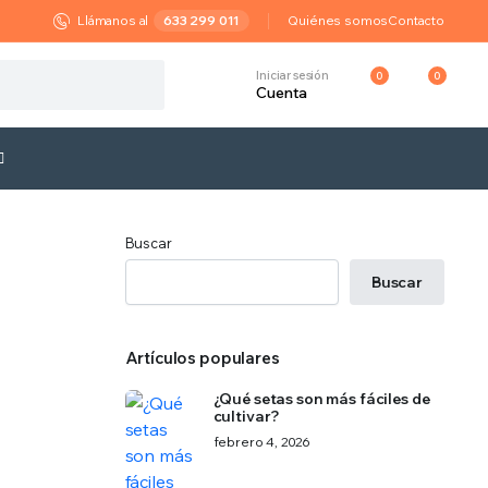
Llámanos al
633 299 011
Quiénes somos
Contacto
Iniciar sesión
0
0
Cuenta
Buscar
Buscar
Artículos populares
¿Qué setas son más fáciles de
cultivar?
febrero 4, 2026