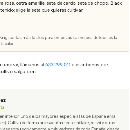
ra rosa, ostra amarilla, seta de cardo, seta de chopo, Black
enido; elige la seta que quieras cultivar.
 King son las más fáciles para empezar. La melena de león es la
tacular.
 comprar, llámanos al
633 299 011
o escríbenos por
ltivo salga bien.
uez
eta
n interior. Uno de los mayores especialistas de España en la
eus
). Cultiva de forma artesanal melena, shiitake, reishi y otras
 y asesora técnicamente a cultivadores de toda España, desde