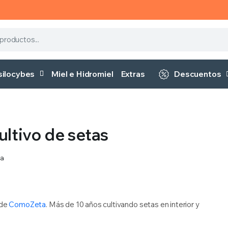
silocybes
Miel e Hidromiel
Extras
Descuentos
ultivo de setas
sa
 de
ComoZeta
. Más de 10 años cultivando setas en interior y