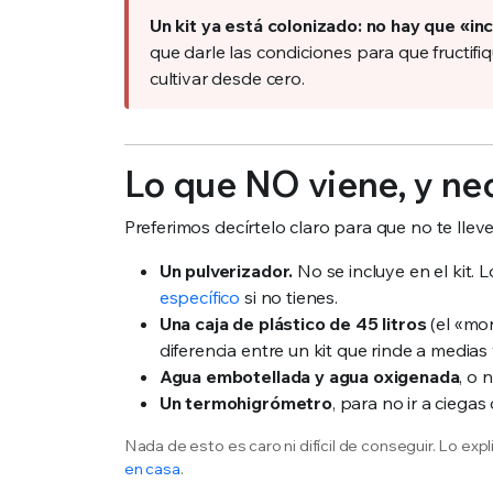
Un kit ya está colonizado: no hay que «in
que darle las condiciones para que fructif
cultivar desde cero.
Lo que NO viene, y ne
Preferimos decírtelo claro para que no te llev
Un pulverizador.
No se incluye en el kit
específico
si no tienes.
Una caja de plástico de 45 litros
(el «mon
diferencia entre un kit que rinde a medias
Agua embotellada y agua oxigenada
, o 
Un termohigrómetro
, para no ir a ciega
Nada de esto es caro ni difícil de conseguir. Lo ex
en casa
.