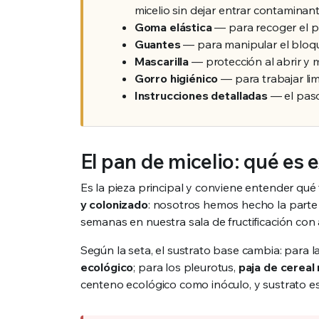
micelio sin dejar entrar contaminant
Goma elástica
— para recoger el pl
Guantes
— para manipular el bloqu
Mascarilla
— protección al abrir y 
Gorro higiénico
— para trabajar lim
Instrucciones detalladas
— el paso
El pan de micelio: qué es
Es la pieza principal y conviene entender qu
y colonizado
: nosotros hemos hecho la parte di
semanas en nuestra sala de fructificación con a
Según la seta, el sustrato base cambia: para
ecológico
; para los pleurotus,
paja de cereal 
centeno ecológico como inóculo, y sustrato est