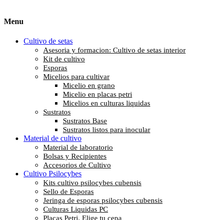
Menu
Cultivo de setas
Asesoria y formacion: Cultivo de setas interior
Kit de cultivo
Esporas
Micelios para cultivar
Micelio en grano
Micelio en placas petri
Micelios en culturas liquidas
Sustratos
Sustratos Base
Sustratos listos para inocular
Material de cultivo
Material de laboratorio
Bolsas y Recipientes
Accesorios de Cultivo
Cultivo Psilocybes
Kits cultivo psilocybes cubensis
Sello de Esporas
Jeringa de esporas psilocybes cubensis
Culturas Liquidas PC
Placas Petri. Elige tu cepa