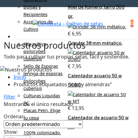
Bolsas y
Miel de Romero, tarro 500
Recipientes
gr.
Accesorios de
0
Cultivo
€
6,95
Cultivo Psilocybes
Nuestros productos
Grinder 38 mm métalico.
Kits cultivo
psilocybes
Todo para cultivar tus propias setas, fácil y sostenible.
cubensis
€
7,95
Sello de Esporas
Jeringa de esporas
Calentador acuario 50 w
Inicio
psilocybes
Productos etiquetados “miel y almendras”
SOBO
cubensis
Culturas Liquidas
Filter
PC
Mostrando el único resultado
€
13,95
Placas Petri. Elige
Ordenar:
Calentador de acuario 50 w
tu cepa
Micelio en grano
MT
Show:
100% colonizado.