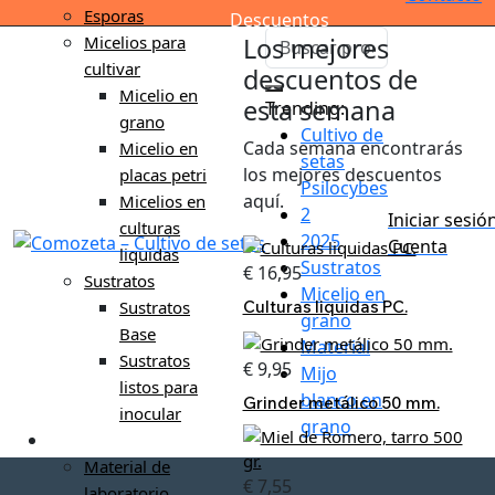
Esporas
Descuentos
Los mejores
Micelios para
cultivar
descuentos de
Micelio en
esta semana
Trending:
grano
Cultivo de
Cada semana encontrarás
Micelio en
setas
los mejores descuentos
placas petri
Psilocybes
aquí.
Micelios en
2
Iniciar sesió
culturas
2025
Cuenta
liquidas
Sustratos
€
16,95
Sustratos
Micelio en
Culturas liquidas PC.
Sustratos
grano
Base
Material
Sustratos
€
9,95
Mijo
listos para
blanco en
Grinder metálico 50 mm.
inocular
grano
Material de cultivo
Material de
€
7,55
laboratorio