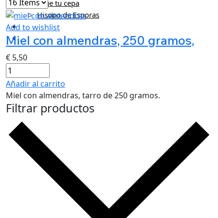
Elige tu cepa
Hisopo de Esporas
Miel e Hidromiel
Add to wishlist
Miel con almendras, 250 gramos,
Extras
€
5,50
Añadir al carrito
Miel con almendras, tarro de 250 gramos.
Filtrar productos