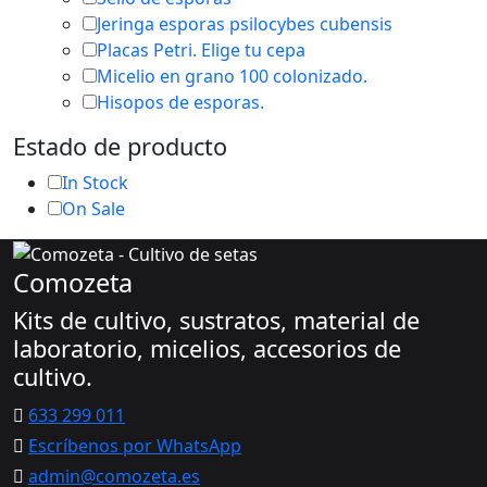
Jeringa esporas psilocybes cubensis
Placas Petri. Elige tu cepa
Micelio en grano 100 colonizado.
Hisopos de esporas.
Estado de producto
In Stock
On Sale
Comozeta
Kits de cultivo, sustratos, material de
laboratorio, micelios, accesorios de
cultivo.
633 299 011
Escríbenos por WhatsApp
admin@comozeta.es