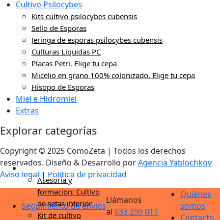
Cultivo Psilocybes
Kits cultivo psilocybes cubensis
Sello de Esporas
Jeringa de esporas psilocybes cubensis
Culturas Liquidas PC
Placas Petri. Elige tu cepa
Micelio en grano 100% colonizado. Elige tu cepa
Hisopo de Esporas
Miel e Hidromiel
Extras
Explorar categorías
Copyright © 2025 ComoZeta | Todos los derechos
reservados. Diseño & Desarrollo por
Agencia Yablochkov
Cultivo de setas
Aviso legal
|
Política de privacidad
Asesoria y
formacion: Cultivo
Quiénes
Llámanos
de setas interior
Seguimiento de envios
somos
al
633 299 011
Kit de cultivo
Contacto