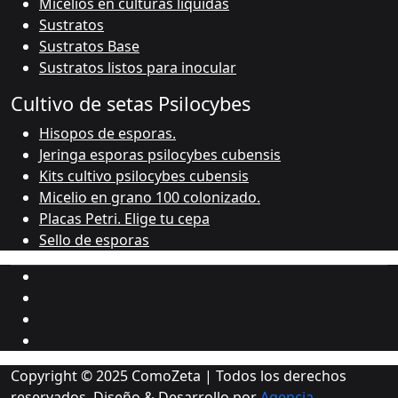
Micelios en culturas liquidas
Sustratos
Sustratos Base
Sustratos listos para inocular
Cultivo de setas Psilocybes
Hisopos de esporas.
Jeringa esporas psilocybes cubensis
Kits cultivo psilocybes cubensis
Micelio en grano 100 colonizado.
Placas Petri. Elige tu cepa
Sello de esporas
Copyright © 2025 ComoZeta | Todos los derechos
reservados. Diseño & Desarrollo por
Agencia