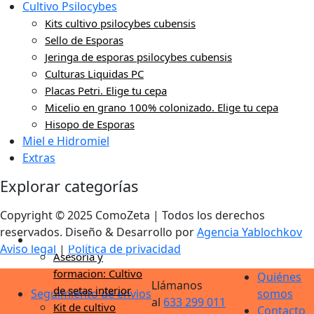
Cultivo Psilocybes
Kits cultivo psilocybes cubensis
Sello de Esporas
Jeringa de esporas psilocybes cubensis
Culturas Liquidas PC
Placas Petri. Elige tu cepa
Micelio en grano 100% colonizado. Elige tu cepa
Hisopo de Esporas
Miel e Hidromiel
Extras
Explorar categorías
Copyright © 2025 ComoZeta | Todos los derechos
reservados. Diseño & Desarrollo por
Agencia Yablochkov
Cultivo de setas
Aviso legal
|
Política de privacidad
Asesoria y
formacion: Cultivo
Quiénes
Llámanos
de setas interior
Seguimiento de envios
somos
al
633 299 011
Kit de cultivo
Contacto