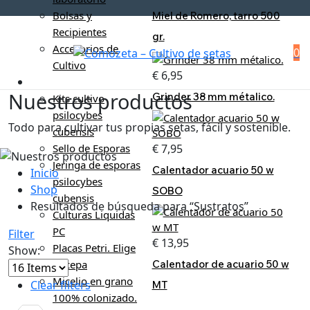
Bolsas y
Miel de Romero, tarro 500
Recipientes
gr.
Accesorios de
0
Cultivo
€
6,95
Cultivo Psilocybes
Nuestros productos
Grinder 38 mm métalico.
Kits cultivo
psilocybes
Todo para cultivar tus propias setas, fácil y sostenible.
cubensis
€
7,95
Sello de Esporas
Jeringa de esporas
Calentador acuario 50 w
Inicio
psilocybes
Shop
SOBO
cubensis
Resultados de búsqueda para “Sustratos”
Culturas Liquidas
PC
Filter
€
13,95
Placas Petri. Elige
Show:
Calentador de acuario 50 w
tu cepa
Micelio en grano
Clear filters
MT
100% colonizado.