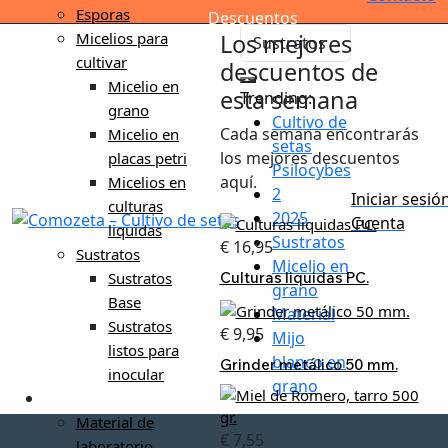
Esporas
Descuentos
Los mejores
Micelios para
cultivar
descuentos de
Micelio en
esta semana
Trending:
grano
Cultivo de
Cada semana encontrarás
Micelio en
setas
los mejores descuentos
placas petri
Psilocybes
aquí.
Micelios en
2
Iniciar sesió
culturas
2025
Cuenta
liquidas
Sustratos
€
16,95
Sustratos
Micelio en
Culturas liquidas PC.
Sustratos
grano
Base
Material
Sustratos
€
9,95
Mijo
listos para
blanco en
Grinder metálico 50 mm.
inocular
grano
Material de cultivo
Material de
€
7,55
laboratorio